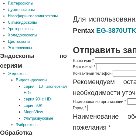
Гистероскопы
Дуоденоскопы
Назофаринголарингоскопы
Для использован
Сигмоидоскопы
Уретероскопы
Pentax
EG-3870UT
Холедохоскопы
Цистоскопы
Отправить за
Энтероскопы
Эндоскопы по
Ваше имя
*
сериям
Ваш e-mail
*
Контактный телефон
Эндоскопы
Видеоэндоскопы
Рекомендуем ост
серия i10 экспертная
необходимости уточ
HD+
серия 90i с HD+
Наименование организации
*
серия 90K
Город
*
MagniView
Наименование обо
Ультразвуковые
Фиброскопы
пожелания
*
Обработка