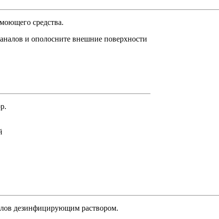
 моющего средства.
каналов и ополосните внешние поверхности
р.
й
налов дезинфицирующим раствором.