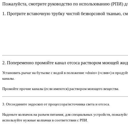
Пожалуйста, смотрите руководство по использованию (РПИ) дл
1. Протрите вставочную трубку чистой безворсовой тканью, с
2. Попеременно промойте канал отсоса раствором моющей жид
Установить рычаг на бутылке с водой в положение «drain» («слив») и прод
каналы.
Промойте прочие каналы (если имеются) раствором моющего вещества.
3. Отсоедините эндоскоп от процессора/источника света и отсоса.
Наденьте колпачок на разъем питания; для специальных устройств, пожалуйс
используйте нужные колпачки в соответствии с РПИ.