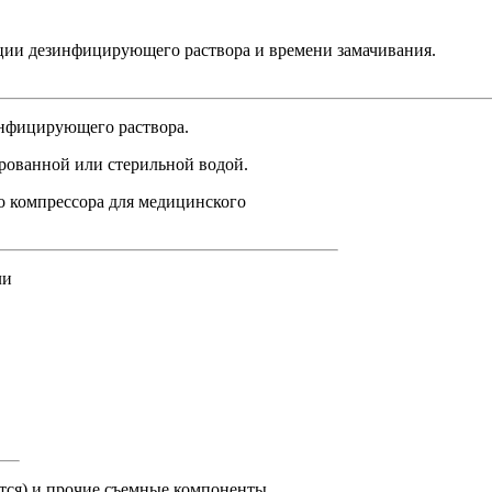
ции дезинфицирующего раствора и времени замачивания.
инфицирующего раствора.
рованной или стерильной водой.
о компрессора для медицинского
ли
тся) и прочие съемные компоненты.