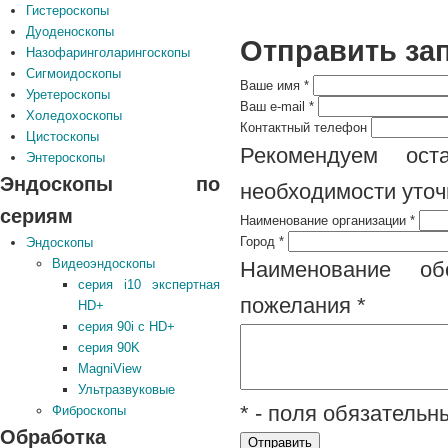
Гистероскопы
Дуоденоскопы
Отправить за
Назофаринголарингоскопы
Сигмоидоскопы
Ваше имя
*
Уретероскопы
Ваш e-mail
*
Холедохоскопы
Контактный телефон
Цистоскопы
Рекомендуем ост
Энтероскопы
Эндоскопы по
необходимости уточ
сериям
Наименование организации
*
Город
*
Эндоскопы
Видеоэндоскопы
Наименование обо
серия i10 экспертная
пожелания
*
HD+
серия 90i с HD+
серия 90K
MagniView
Ультразвуковые
* - поля обязатель
Фиброскопы
Обработка