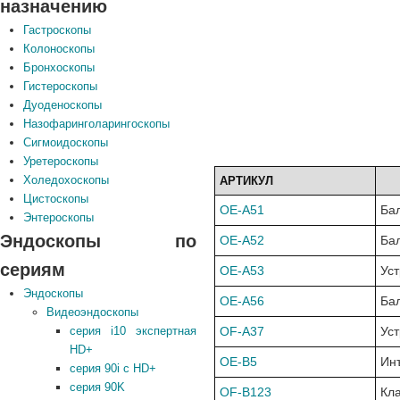
назначению
Гастроскопы
Колоноскопы
Бронхоскопы
Гистероскопы
Дуоденоскопы
Назофаринголарингоскопы
Сигмоидоскопы
Уретероскопы
Холедохоскопы
АРТИКУЛ
Н
Цистоскопы
OE-A51
Бал
Энтероскопы
Эндоскопы по
OE-A52
Бал
сериям
OE-A53
Уст
Эндоскопы
OE-A56
Бал
Видеоэндоскопы
OF-A37
Уст
серия i10 экспертная
HD+
OE-B5
Ин
серия 90i с HD+
серия 90K
OF-B123
Кл