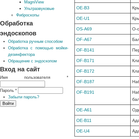
MagniView
OE-B3
Кр
Ультразвуковые
Фиброскопы
OE-U1
Кры
Обработка
OS-A69
О-
эндоскопов
OF-A67
Бал
Обработка ручным способом
Обработка с помощью мойки-
OF-B141
Пе
дезинфектора
OF-B171
Кл
Обращение с эндоскопом
Вход на сайт
OF-B172
Кла
Имя пользователя
*
OF-B187
На
Пароль
*
OF-B191
На
Забыли пароль?
ба
OE-A61
Од
OE-B11
Ада
OE-U4
Ад