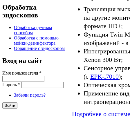
Обработка
Трансляция выск
эндоскопов
на другие монит
формате HD+;
Обработка ручным
способом
Функция Twin Mo
Обработка с помощью
изображений - в 
мойки-дезинфектора
Обращение с эндоскопом
Интегрированны
Xenon 300 Вт;
Вход на сайт
Сенсорное управ
Имя пользователя
*
(с
EPK‑i7010
);
Оптическая хро
Пароль
*
Применение вид
Забыли пароль?
интраоперацион
Подробнее о систем