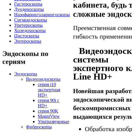
кабинета, будь
Гистероскопы
Дуоденоскопы
сложные эндос
Назофаринголарингоскопы
Сигмоидоскопы
Уретероскопы
Преемственная совм
Холедохоскопы
гибкость применени
Цистоскопы
Энтероскопы
Видеоэндоск
Эндоскопы по
системы
сериям
экспертного к
Line HD+
Эндоскопы
Видеоэндоскопы
серия i10
Новейшая разработк
экспертная
HD+
эндоскопической в
серия 90i с
HD+
бескомпромиссных 
серия 90K
выдающихся резуль
MagniView
Ультразвуковые
Фиброскопы
Обработка изоб