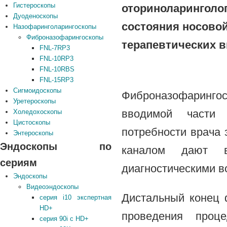
Гистероскопы
оториноларин
Дуоденоскопы
состояния носовой
Назофаринголарингоскопы
Фиброназофарингоскопы
терапевтических 
FNL-7RP3
FNL-10RP3
FNL-10RBS
FNL-15RP3
Сигмоидоскопы
Фиброназофаринг
Уретероскопы
вводимой части
Холедохоскопы
Цистоскопы
потребности врача 
Энтероскопы
Эндоскопы по
каналом дают в
сериям
диагностическими в
Эндоскопы
Видеоэндоскопы
Дистальный конец 
серия i10 экспертная
HD+
проведения проц
серия 90i с HD+