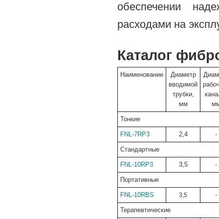
обеспечении над
расходами на экспл
Каталог фибр
Наименование
Диаметр
Диам
вводимой
рабо
трубки,
кана
мм
м
Тонкие
FNL-7RP3
2,4
-
Стандартные
FNL-10RP3
3,5
-
Портативные
FNL-10RBS
-
3,5
Терапевтические