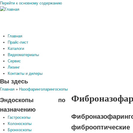
Перейти к основному содержанию
Главная
Прайс-лист
Каталоги
Видеоматериалы
Сервис
Лизинг
Контакты и дилеры
Вы здесь
Главная
»
Назофаринголарингоскопы
Фиброназофар
Эндоскопы по
назначению
Фиброназофа
Гастроскопы
Колоноскопы
фиброоптичес
Бронхоскопы