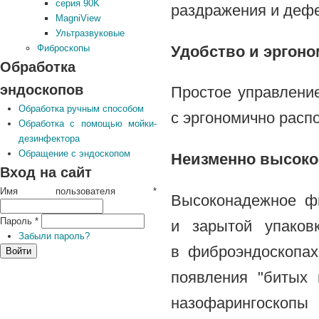
серия 90K
раздражения и дефе
MagniView
Ультразвуковые
Удобство и эргоно
Фиброскопы
Обработка
эндоскопов
Простое управление
Обработка ручным способом
с эргономично рас
Обработка с помощью мойки-
дезинфектора
Обращение с эндоскопом
Неизменно высоко
Вход на сайт
Имя пользователя
*
Высоконадежное фиб
Пароль
*
и зарытой упаковк
Забыли пароль?
в фиброэндоскопах
появления "битых 
назофарингоскоп