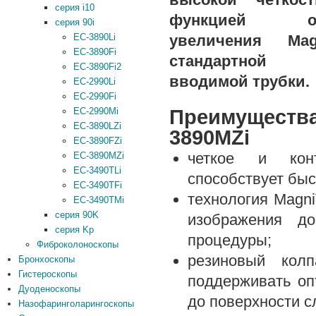
серия i10
функцией опт
серия 90i
увеличения Ma
EC-3890Li
EC-3890Fi
стандартной
EC-3890Fi2
вводимой трубки.
EC-2990Li
EC-2990Fi
Преимущест
EC-2990Mi
EC-3890LZi
3890MZi
EC-3890FZi
четкое и кон
EC-3890MZi
EC-3490TLi
способствует быс
EC-3490TFi
технология Magni
EC-3490TMi
серия 90K
изображения д
серия Kp
процедуры;
Фиброколоноскопы
резиновый колп
Бронхоскопы
Гистероскопы
поддерживать оп
Дуоденоскопы
до поверхности с
Назофаринголарингоскопы