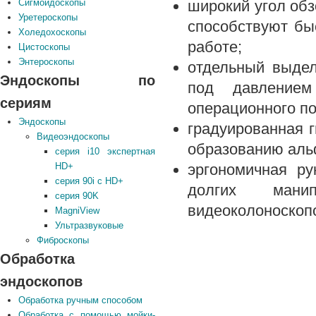
широкий угол обз
Сигмоидоскопы
Уретероскопы
способствуют бы
Холедохоскопы
работе;
Цистоскопы
Энтероскопы
отдельный выдел
Эндоскопы по
под давлением
сериям
операционного по
Эндоскопы
градуированная г
Видеоэндоскопы
образованию альф
серия i10 экспертная
эргономичная ру
HD+
серия 90i с HD+
долгих мани
серия 90K
видеоколоноскоп
MagniView
Ультразвуковые
Фиброскопы
Обработка
эндоскопов
Обработка ручным способом
Обработка с помощью мойки-