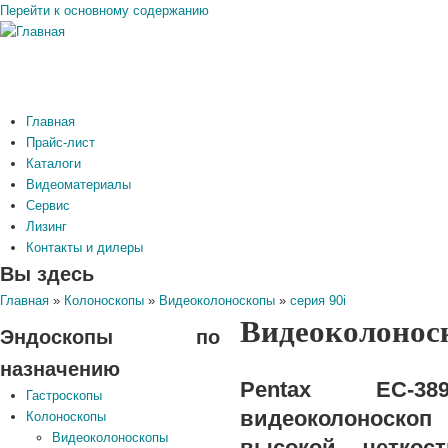
Перейти к основному содержанию
Главная
Прайс-лист
Каталоги
Видеоматериалы
Сервис
Лизинг
Контакты и дилеры
Вы здесь
Главная
»
Колоноскопы
»
Видеоколоноскопы
»
серия 90i
Видеоколонос
Эндоскопы по
назначению
Pentax EC-3
Гастроскопы
видеоколоноскоп
Колоноскопы
Видеоколоноскопы
высокой четко