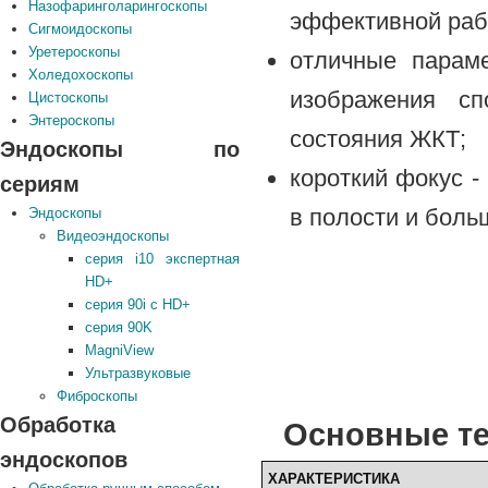
Назофаринголарингоскопы
эффективной раб
Сигмоидоскопы
Уретероскопы
отличные параме
Холедохоскопы
изображения сп
Цистоскопы
Энтероскопы
состояния ЖКТ;
Эндоскопы по
короткий фокус -
сериям
в полости и боль
Эндоскопы
Видеоэндоскопы
серия i10 экспертная
HD+
серия 90i с HD+
серия 90K
MagniView
Ультразвуковые
Фиброскопы
Обработка
Основные те
эндоскопов
ХАРАКТЕРИСТИКА