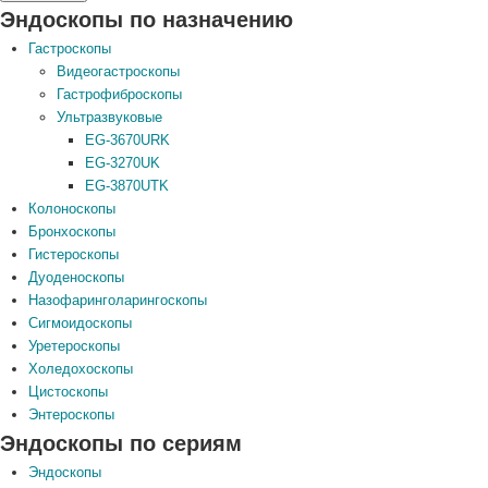
Эндоскопы по назначению
Гастроскопы
Видеогастроскопы
Гастрофиброскопы
Ультразвуковые
EG-3670URK
EG-3270UK
EG-3870UTK
Колоноскопы
Бронхоскопы
Гистероскопы
Дуоденоскопы
Назофаринголарингоскопы
Сигмоидоскопы
Уретероскопы
Холедохоскопы
Цистоскопы
Энтероскопы
Эндоскопы по сериям
Эндоскопы