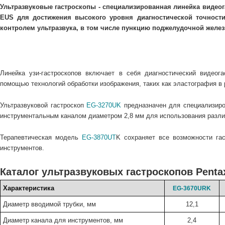
Ультразвуковые гастроскопы - специализированная линейка видео
EUS для достижения высокого уровня диагностической точнос
контролем ультразвука, в том числе пункцию поджелудочной желез
Линейка узи-гастроскопов включает в себя диагностический видеог
помощью технологий обработки изображения, таких как эластография в 
Ультразвуковой гастроскоп
EG-3270UK
предназначен для специализиро
инструментальным каналом диаметром 2,8 мм для использования различ
Терапевтическая модель
EG-3870UT
K сохраняет все возможности га
инструментов.
Каталог ультразвуковых гастроскопов Penta
Характеристика
EG-3670URK
Диаметр вводимой трубки, мм
12,1
Диаметр канала для инструментов, мм
2,4