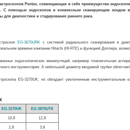
гастроскопов Pentax, совмещающая в себе преимущества эндоскопи
ти. С помощью эндоскопов в конвексным сканирующим зондом в
ы для диагностики и стадирования раннего рака.
астроскоп
EG-3670URK
с системой радиального сканирования в диап
реальном времени компании Hitachi (HI-RTE) и функцией Доплера, возм
ванных эндоскопических манипуляций, например тонкоигольная аспира
ного инструментария. А небольшой диаметр вводимой трубки облегчает
строскопа
EG-3270UK, но обладает увеличенным инструментальным ка
x
EG-3270UK
EG-3870UTK
10,8
12,8
2,8
3,8