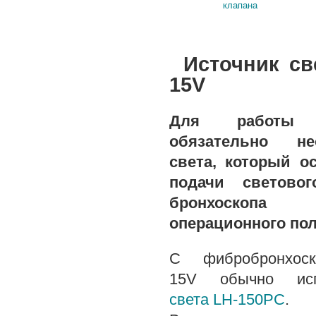
клапана
Источник св
15V
Для работы б
обязательно не
света, который о
подачи светово
бронхоскопа
операционного пол
С фибробронхос
15V обычно ис
света LH-150PC
.