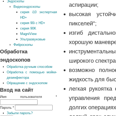
Эндоскопы
аспирации;
Видеоэндоскопы
серия i10 экспертная
высокая устойч
HD+
пикселей";
серия 90i с HD+
серия 90K
изгиб дистальн
MagniView
Ультразвуковые
хорошую маневре
Фиброскопы
инструментальны
Обработка
эндоскопов
широкого спектра
Обработка ручным способом
возможно полно
Обработка с помощью мойки-
дезинфектора
жидкость для быс
Обращение с эндоскопом
легкая рукоятка
Вход на сайт
управления пре
Имя пользователя
*
долгих операциях
Пароль
*
Забыли пароль?