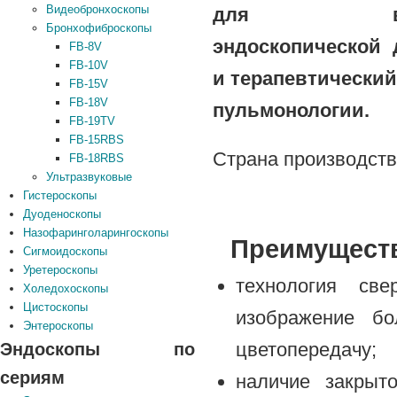
Видеобронхоскопы
для выпо
Бронхофиброскопы
эндоскопической 
FB-8V
FB-10V
и терапевтический
FB-15V
FB-18V
пульмонологии.
FB-19TV
FB-15RBS
Страна производств
FB-18RBS
Ультразвуковые
Гистероскопы
Дуоденоскопы
Назофаринголарингоскопы
Преимуществ
Сигмоидоскопы
Уретероскопы
технология све
Холедохоскопы
Цистоскопы
изображение б
Энтероскопы
цветопередачу;
Эндоскопы по
сериям
наличие закрыт